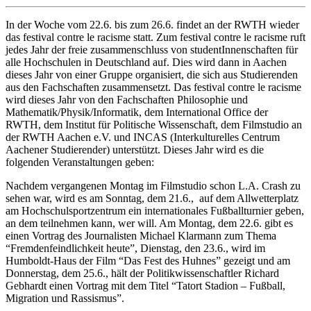
In der Woche vom 22.6. bis zum 26.6. findet an der RWTH wieder
das festival contre le racisme statt. Zum festival contre le racisme ruft
jedes Jahr der freie zusammenschluss von studentInnenschaften für
alle Hochschulen in Deutschland auf. Dies wird dann in Aachen
dieses Jahr von einer Gruppe organisiert, die sich aus Studierenden
aus den Fachschaften zusammensetzt. Das festival contre le racisme
wird dieses Jahr von den Fachschaften Philosophie und
Mathematik/Physik/Informatik, dem International Office der
RWTH, dem Institut für Politische Wissenschaft, dem Filmstudio an
der RWTH Aachen e.V. und INCAS (Interkulturelles Centrum
Aachener Studierender) unterstützt. Dieses Jahr wird es die
folgenden Veranstaltungen geben:
Nachdem vergangenen Montag im Filmstudio schon L.A. Crash zu
sehen war, wird es am Sonntag, dem 21.6., auf dem Allwetterplatz
am Hochschulsportzentrum ein internationales Fußballturnier geben,
an dem teilnehmen kann, wer will. Am Montag, dem 22.6. gibt es
einen Vortrag des Journalisten Michael Klarmann zum Thema
“Fremdenfeindlichkeit heute”, Dienstag, den 23.6., wird im
Humboldt-Haus der Film “Das Fest des Huhnes” gezeigt und am
Donnerstag, dem 25.6., hält der Politikwissenschaftler Richard
Gebhardt einen Vortrag mit dem Titel “Tatort Stadion – Fußball,
Migration und Rassismus”.