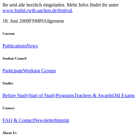
Ihr seid alle herzlich eingeladen. Mehr Infos findet ihr unter
www.fsphil.rwth-aachen.de/festival
.
18. Juni 2009
FSMPI
Allgemein
Current
Publications
News
Student Council
Participate
Working Groups
Studies
Before Study
Start of Study
Programs
Teachers & Awards
Old Exams
Contact
FAQ & Contact
Newsletter
Imprint
About Us