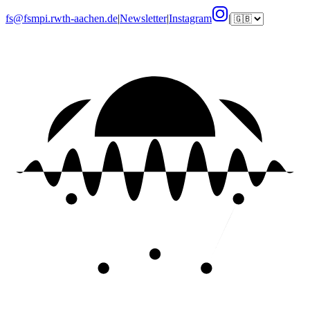
fs@fsmpi.rwth-aachen.de
|
Newsletter
|
Instagram
|