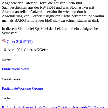
Angebote der Cafeteria Hörn, die neusten Lach- und
Sachgeschichten aus der RWTE²H und was Stochastiker mit
Atomen anstellen. Außerdem erfahrt ihr wie man durch
Absonderung von Körperflüssigkeiten Krebs bekämpft und warum
man als BAföG-Empfänger bloß nicht zu schnell studieren darf.
In diesem Sinne: viel Spaß bei der Lektüre und ein erfolgreiches
Semester!
Geier 210 (PDF)
16. April 2011
Geier-AG
Geier
Current
Publications
News
Student Council
Participate
Working Groups
Studies
Before Study
Start of Study
Programs
Teachers & Awards
Old Exams