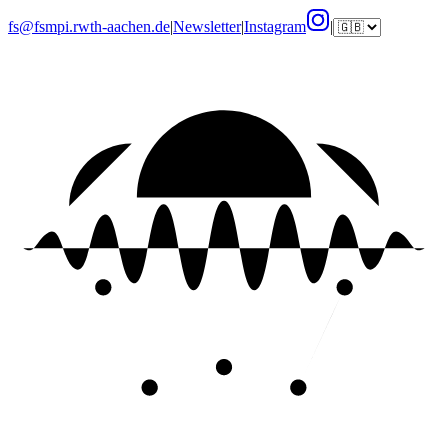
fs@fsmpi.rwth-aachen.de
|
Newsletter
|
Instagram
|