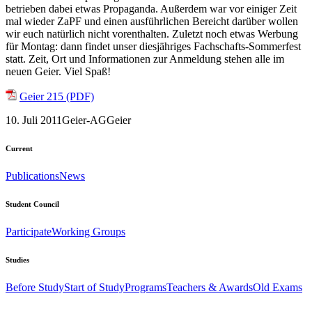
betrieben dabei etwas Propaganda. Außerdem war vor einiger Zeit
mal wieder ZaPF und einen ausführlichen Bereicht darüber wollen
wir euch natürlich nicht vorenthalten. Zuletzt noch etwas Werbung
für Montag: dann findet unser diesjähriges Fachschafts-Sommerfest
statt. Zeit, Ort und Informationen zur Anmeldung stehen alle im
neuen Geier. Viel Spaß!
Geier 215 (PDF)
10. Juli 2011
Geier-AG
Geier
Current
Publications
News
Student Council
Participate
Working Groups
Studies
Before Study
Start of Study
Programs
Teachers & Awards
Old Exams