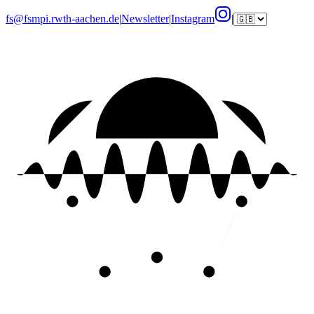
fs@fsmpi.rwth-aachen.de
|
Newsletter
|
Instagram
|