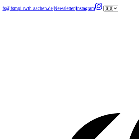
fs@fsmpi.rwth-aachen.de
|
Newsletter
|
Instagram
|