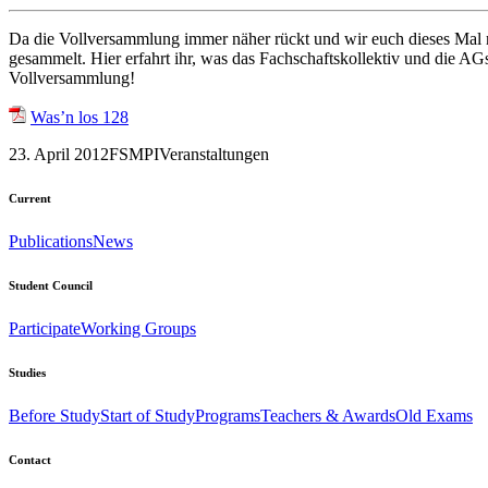
Da die Vollversammlung immer näher rückt und wir euch dieses Mal n
gesammelt. Hier erfahrt ihr, was das Fachschaftskollektiv und die AG
Vollversammlung!
Was’n los 128
23. April 2012
FSMPI
Veranstaltungen
Current
Publications
News
Student Council
Participate
Working Groups
Studies
Before Study
Start of Study
Programs
Teachers & Awards
Old Exams
Contact