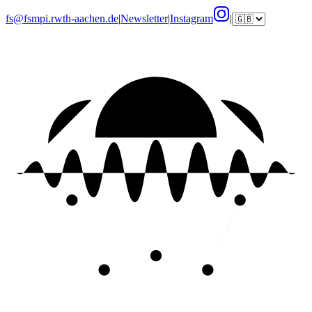
fs@fsmpi.rwth-aachen.de
|
Newsletter
|
Instagram
|