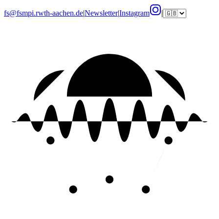
fs@fsmpi.rwth-aachen.de
|
Newsletter
|
Instagram
|