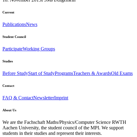
Current
Publications
News
Student Council
Participate
Working Groups
Studies
Before Study
Start of Study
Programs
Teachers & Awards
Old Exams
Contact
FAQ & Contact
Newsletter
Imprint
About Us
We are the Fachschaft Maths/Physics/Computer Science RWTH
Aachen University, the student council of the MPI. We support
students in their studies and represent their interests.