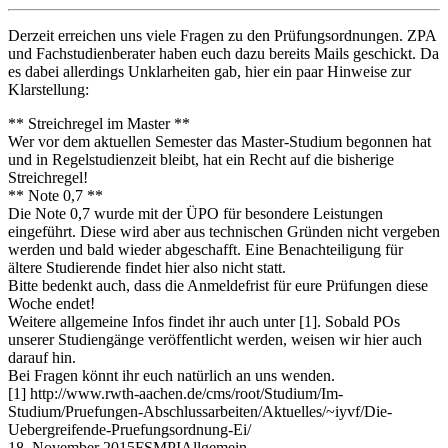
Derzeit erreichen uns viele Fragen zu den Prüfungsordnungen. ZPA
und Fachstudienberater haben euch dazu bereits Mails geschickt. Da
es dabei allerdings Unklarheiten gab, hier ein paar Hinweise zur
Klarstellung:
** Streichregel im Master **
Wer vor dem aktuellen Semester das Master-Studium begonnen hat
und in Regelstudienzeit bleibt, hat ein Recht auf die bisherige
Streichregel!
** Note 0,7 **
Die Note 0,7 wurde mit der ÜPO für besondere Leistungen
eingeführt. Diese wird aber aus technischen Gründen nicht vergeben
werden und bald wieder abgeschafft. Eine Benachteiligung für
ältere Studierende findet hier also nicht statt.
Bitte bedenkt auch, dass die Anmeldefrist für eure Prüfungen diese
Woche endet!
Weitere allgemeine Infos findet ihr auch unter [1]. Sobald POs
unserer Studiengänge veröffentlicht werden, weisen wir hier auch
darauf hin.
Bei Fragen könnt ihr euch natürlich an uns wenden.
[1] http://www.rwth-aachen.de/cms/root/Studium/Im-
Studium/Pruefungen-Abschlussarbeiten/Aktuelles/~iyvf/Die-
Uebergreifende-Pruefungsordnung-Ei/
18. November 2015
FSMPI
Allgemein