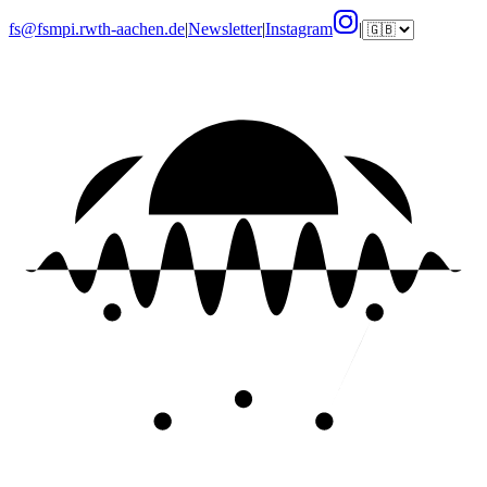
fs@fsmpi.rwth-aachen.de
|
Newsletter
|
Instagram
|