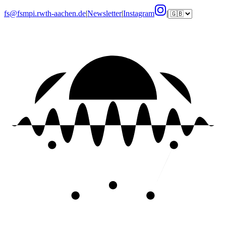
fs@fsmpi.rwth-aachen.de
|
Newsletter
|
Instagram
|