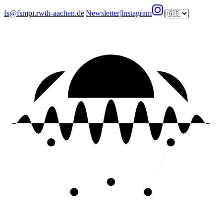
fs@fsmpi.rwth-aachen.de
|
Newsletter
|
Instagram
|