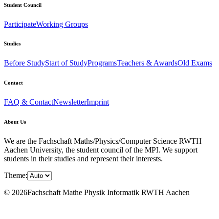
Student Council
Participate
Working Groups
Studies
Before Study
Start of Study
Programs
Teachers & Awards
Old Exams
Contact
FAQ & Contact
Newsletter
Imprint
About Us
We are the Fachschaft Maths/Physics/Computer Science RWTH
Aachen University, the student council of the MPI. We support
students in their studies and represent their interests.
Theme:
© 2026Fachschaft Mathe Physik Informatik RWTH Aachen