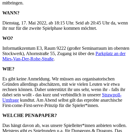
mitbringen.
WANN?
Dienstag, 17. Mai 2022, ab 18:15 Uhr. Seid ab 20:45 Uhr da, wenn
ihr nur für die zweite Spielphase kommen möchtet.
WO?
Informatikzentum E3, Raum 9222 (großer Seminarraum im obersten
Stockwerk), Ahornstraße 55, Zugang ist über den
Parkplatz an der
Mies-Van-Der-Rohe-Straße
.
WIE?
Es gibt keine Anmeldung. Wir müssen aus organisatorischen
Gründen allerdings abschätzen, mit wie vielen Leuten wir etwa
rechnen können. Daher unterstützt ihr uns sehr, wenn ihr - falls ihr
dabei sein wollt - das kurz und verbindlich in unserer
Strawpoll-
Umfrage
kundtut. Am Abend selbst gilt das erprobte anarchische
First-come-First-serve-Prinzip für die Spieler*innen.
WELCHE PEN&PAPER?
Das hängt davon ab, was unsere Spielleiter*innen anbieten wollen.
Meistens gibt es Spielrunden u.a. für Dungeons & Dragons, Das