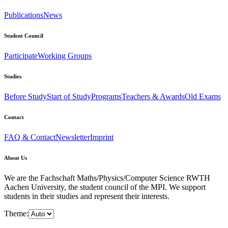
Publications
News
Student Council
Participate
Working Groups
Studies
Before Study
Start of Study
Programs
Teachers & Awards
Old Exams
Contact
FAQ & Contact
Newsletter
Imprint
About Us
We are the Fachschaft Maths/Physics/Computer Science RWTH
Aachen University, the student council of the MPI. We support
students in their studies and represent their interests.
Theme: