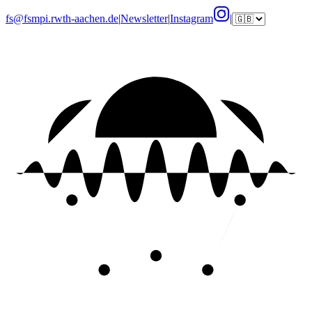
fs@fsmpi.rwth-aachen.de
|
Newsletter
|
Instagram
|