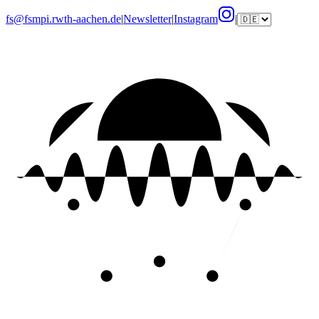
fs@fsmpi.rwth-aachen.de
|
Newsletter
|
Instagram
|