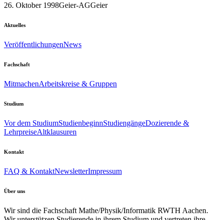
26. Oktober 1998
Geier-AG
Geier
Aktuelles
Veröffentlichungen
News
Fachschaft
Mitmachen
Arbeitskreise & Gruppen
Studium
Vor dem Studium
Studienbeginn
Studiengänge
Dozierende &
Lehrpreise
Altklausuren
Kontakt
FAQ & Kontakt
Newsletter
Impressum
Über uns
Wir sind die Fachschaft Mathe/Physik/Informatik RWTH Aachen.
Wir unterstützen Studierende in ihrem Studium und vertreten ihre