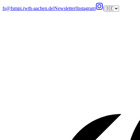
fs@fsmpi.rwth-aachen.de
|
Newsletter
|
Instagram
|