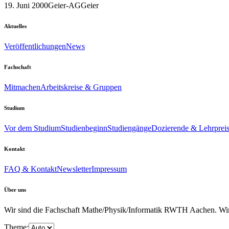
19. Juni 2000
Geier-AG
Geier
Aktuelles
Veröffentlichungen
News
Fachschaft
Mitmachen
Arbeitskreise & Gruppen
Studium
Vor dem Studium
Studienbeginn
Studiengänge
Dozierende & Lehrprei
Kontakt
FAQ & Kontakt
Newsletter
Impressum
Über uns
Wir sind die Fachschaft Mathe/Physik/Informatik RWTH Aachen. Wir u
Theme: