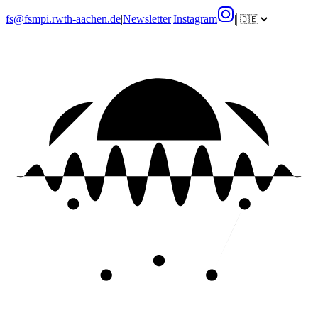
fs@fsmpi.rwth-aachen.de
|
Newsletter
|
Instagram
|