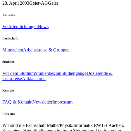
28. April 2003
Geier-AG
Geier
Aktuelles
Veröffentlichungen
News
Fachschaft
Mitmachen
Arbeitskreise & Gruppen
Studium
Vor dem Studium
Studienbeginn
Studiengänge
Dozierende &
Lehrpreise
Altklausuren
Kontakt
FAQ & Kontakt
Newsletter
Impressum
Über uns
Wir sind die Fachschaft Mathe/Physik/Informatik RWTH Aachen.
Wir unterstützen Studierende in ihrem Studium und vertreten ihre