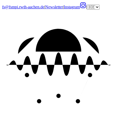
fs@fsmpi.rwth-aachen.de
|
Newsletter
|
Instagram
|