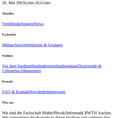
26. Mai 2003
Geier-AG
Geier
Aktuelles
Veröffentlichungen
News
Fachschaft
Mitmachen
Arbeitskreise & Gruppen
Studium
Vor dem Studium
Studienbeginn
Studiengänge
Dozierende &
Lehrpreise
Altklausuren
Kontakt
FAQ & Kontakt
Newsletter
Impressum
Über uns
Wir sind die Fachschaft Mathe/Physik/Informatik RWTH Aachen.
Wir unterstützen Studierende in ihrem Studium und vertreten ihre