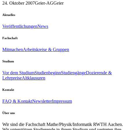
24. Oktober 2007
Geier-AG
Geier
Aktuelles
Veröffentlichungen
News
Fachschaft
Mitmachen
Arbeitskreise & Gruppen
Studium
Vor dem Studium
Studienbeginn
Studiengänge
Dozierende &
Lehrpreise
Altklausuren
Kontakt
FAQ & Kontakt
Newsletter
Impressum
Über uns
Wir sind die Fachschaft Mathe/Physik/Informatik RWTH Aachen.
Wir unterstützen Studierende in ihrem Studium und vertreten ihre