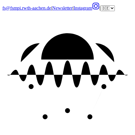
fs@fsmpi.rwth-aachen.de
|
Newsletter
|
Instagram
|