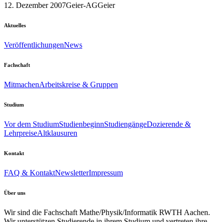
12. Dezember 2007
Geier-AG
Geier
Aktuelles
Veröffentlichungen
News
Fachschaft
Mitmachen
Arbeitskreise & Gruppen
Studium
Vor dem Studium
Studienbeginn
Studiengänge
Dozierende &
Lehrpreise
Altklausuren
Kontakt
FAQ & Kontakt
Newsletter
Impressum
Über uns
Wir sind die Fachschaft Mathe/Physik/Informatik RWTH Aachen.
Wir unterstützen Studierende in ihrem Studium und vertreten ihre