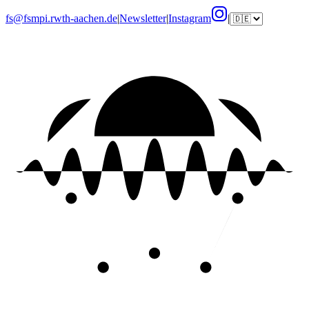
fs@fsmpi.rwth-aachen.de
|
Newsletter
|
Instagram
|