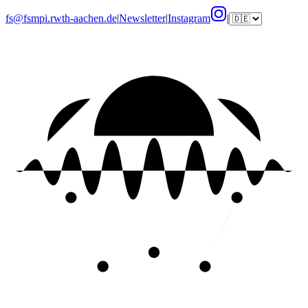
fs@fsmpi.rwth-aachen.de
|
Newsletter
|
Instagram
|