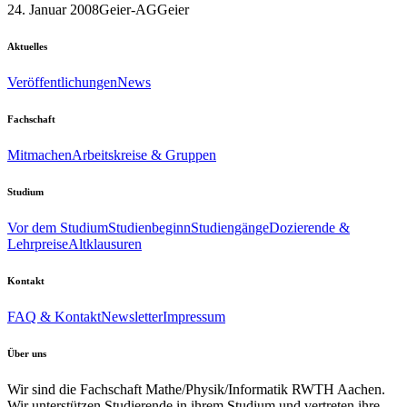
24. Januar 2008
Geier-AG
Geier
Aktuelles
Veröffentlichungen
News
Fachschaft
Mitmachen
Arbeitskreise & Gruppen
Studium
Vor dem Studium
Studienbeginn
Studiengänge
Dozierende &
Lehrpreise
Altklausuren
Kontakt
FAQ & Kontakt
Newsletter
Impressum
Über uns
Wir sind die Fachschaft Mathe/Physik/Informatik RWTH Aachen.
Wir unterstützen Studierende in ihrem Studium und vertreten ihre