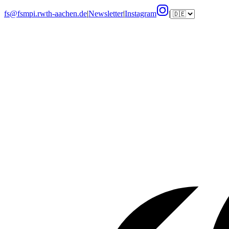
fs@fsmpi.rwth-aachen.de
|
Newsletter
|
Instagram
|