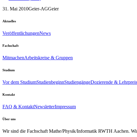
31. Mai 2010
Geier-AG
Geier
Aktuelles
Veröffentlichungen
News
Fachschaft
Mitmachen
Arbeitskreise & Gruppen
Studium
Vor dem Studium
Studienbeginn
Studiengänge
Dozierende & Lehrprei
Kontakt
FAQ & Kontakt
Newsletter
Impressum
Über uns
Wir sind die Fachschaft Mathe/Physik/Informatik RWTH Aachen. Wir u