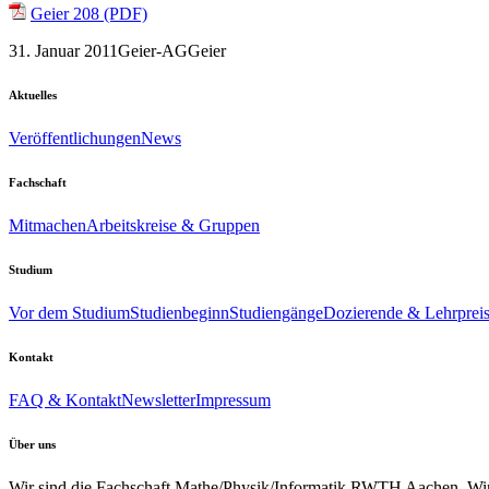
Geier 208 (PDF)
31. Januar 2011
Geier-AG
Geier
Aktuelles
Veröffentlichungen
News
Fachschaft
Mitmachen
Arbeitskreise & Gruppen
Studium
Vor dem Studium
Studienbeginn
Studiengänge
Dozierende & Lehrprei
Kontakt
FAQ & Kontakt
Newsletter
Impressum
Über uns
Wir sind die Fachschaft Mathe/Physik/Informatik RWTH Aachen. Wir u