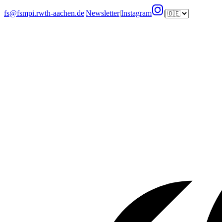
fs@fsmpi.rwth-aachen.de
|
Newsletter
|
Instagram
|