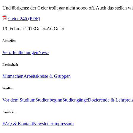
Und übrigens: der Geier trollt gar nicht soooo oft. Auch das stellen wi
Geier 246 (PDF)
19. Februar 2013
Geier-AG
Geier
Aktuelles
Veröffentlichungen
News
Fachschaft
Mitmachen
Arbeitskreise & Gruppen
Studium
Vor dem Studium
Studienbeginn
Studiengänge
Dozierende & Lehrprei
Kontakt
FAQ & Kontakt
Newsletter
Impressum