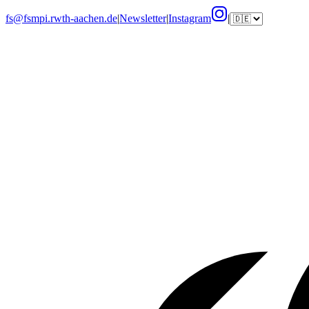
fs@fsmpi.rwth-aachen.de
|
Newsletter
|
Instagram
|