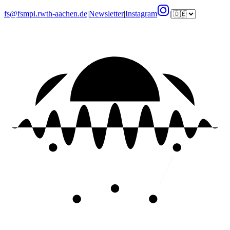
fs@fsmpi.rwth-aachen.de
|
Newsletter
|
Instagram
|