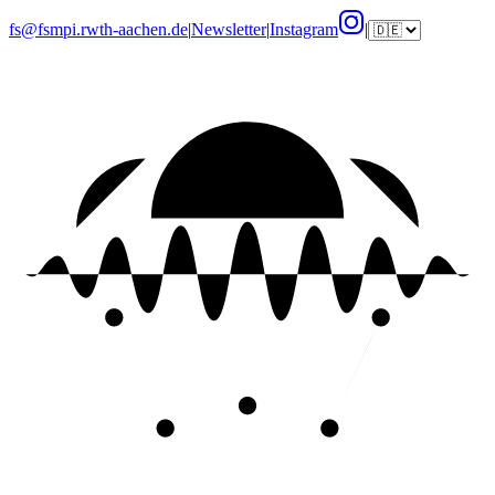
fs@fsmpi.rwth-aachen.de
|
Newsletter
|
Instagram
|