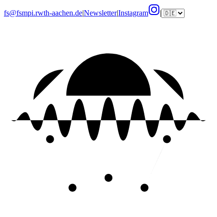
fs@fsmpi.rwth-aachen.de
|
Newsletter
|
Instagram
|