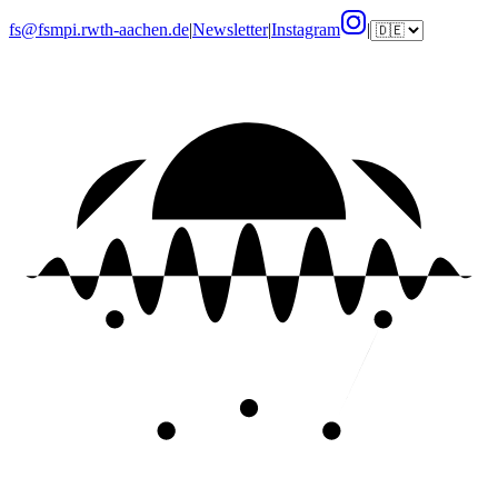
fs@fsmpi.rwth-aachen.de
|
Newsletter
|
Instagram
|