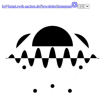
fs@fsmpi.rwth-aachen.de
|
Newsletter
|
Instagram
|