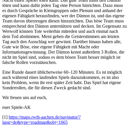
Nacht einen Spieler töten kann. Das gute Team muss den Dämon
töten und kann dafür jeden Tag eine Person hinrichten. Dazu muss
es durch Gespräche in Kleingruppen oder Plenum und anhand der
eigenen Fähigkeit herausfinden, wer der Dämon ist, und das eigene
Team davon überzeugen diesen hinzurichten. Das böse Team muss
entsprechend den Dämon unterstützen und decken. Im Gegensatz zu
Werwolf können Tote weiterhin mitreden und auch einmal nach
dem Tod abstimmen. Meist geben die Geisterstimmen am letzten
Tag auch den Ausschlag wer gewinnt. Darüber hinaus haben alle,
Gute wie Böse, eine eigene Fähigkeit mit Macht oder
Informationsgewinnung. Der Dämon kennt außerdem 3 Rollen, die
nicht im Spiel sind, sodass es dem bösen Team besser möglich ist
falsche Rollen vorzutäuschen.
Eine Runde dauert üblicherweise 60–120 Minuten. Es ist möglich
auch während eines laufenden Spiels dazuzukommen, es ist also
kein Problem, wenn ihr erst später Zeit habt. Das Spiel hat eigene
Sonderrollen, die für diesen Zweck gedacht sind.
Wir freuen uns auf euch,
euer Spiele-AK
[1]
https://maps.rwth-aachen.de/navigator/?
lang=de&type=roadmap&obj=1665