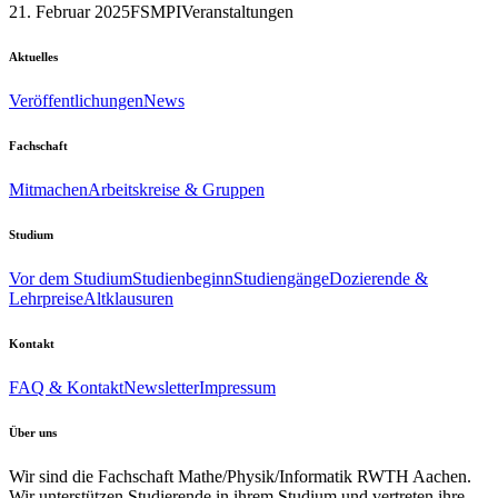
21. Februar 2025
FSMPI
Veranstaltungen
Aktuelles
Veröffentlichungen
News
Fachschaft
Mitmachen
Arbeitskreise & Gruppen
Studium
Vor dem Studium
Studienbeginn
Studiengänge
Dozierende &
Lehrpreise
Altklausuren
Kontakt
FAQ & Kontakt
Newsletter
Impressum
Über uns
Wir sind die Fachschaft Mathe/Physik/Informatik RWTH Aachen.
Wir unterstützen Studierende in ihrem Studium und vertreten ihre