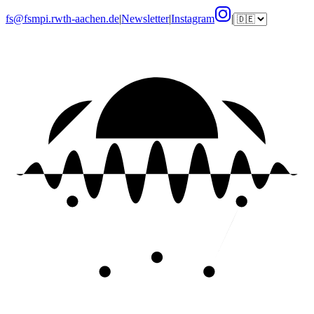
fs@fsmpi.rwth-aachen.de
|
Newsletter
|
Instagram
|