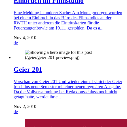
Einbruch im Filmstudio
Eine Meldung in anderer Sache: Am Montagmorgen wurden
bei einem Einbruch in das Büro des Filmstudios an der
RWTH unter anderem die Eintrittskarten für die
Feuerzangenbowle am 19.11. gestohlen. Da es a...
Nov 4, 2010
de
Geier 201
Vorschau von Geier 201 Und wieder einmal startet der Geier
frisch ins neue Semester mit einer neuen regulären Ausgabe.
Da die Vollversammlung bei Redaxionsschluss noch nicht
getagt hatte, werdet ihr e...
Nov 2, 2010
de