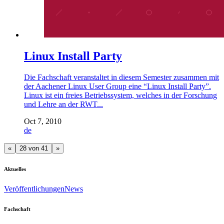
Linux Install Party
Die Fachschaft veranstaltet in diesem Semester zusammen mit
der Aachener Linux User Group eine “Linux Install Party”.
Linux ist ein freies Betriebssystem, welches in der Forschung
und Lehre an der RWT...
Oct 7, 2010
de
«
28 von 41
»
Aktuelles
Veröffentlichungen
News
Fachschaft