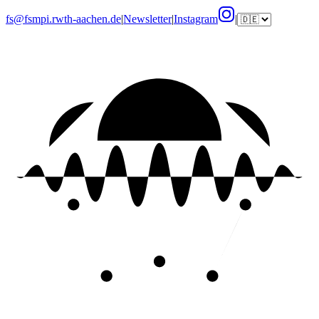
fs@fsmpi.rwth-aachen.de
|
Newsletter
|
Instagram
|