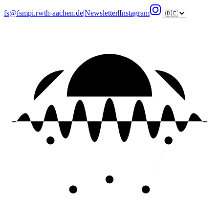
fs@fsmpi.rwth-aachen.de
|
Newsletter
|
Instagram
|