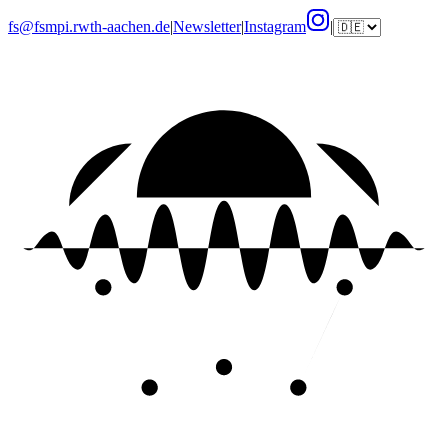
fs@fsmpi.rwth-aachen.de
|
Newsletter
|
Instagram
|