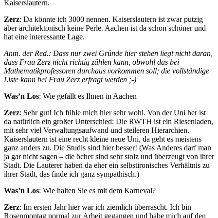
Kaiserslautern.
Zerz
: Da könnte ich 3000 nennen. Kaiserslautern ist zwar putzig
aber architektonisch keine Perle. Aachen ist da schon schöner und
hat eine interessante Lage.
Anm. der Red.: Dass nur zwei Gründe hier stehen liegt nicht daran,
dass Frau Zerz nicht richtig zählen kann, obwohl das bei
Mathematikprofessoren durchaus vorkommen soll; die vollständige
Liste kann bei Frau Zerz erfragt werden ;-)
Was’n Los
: Wie gefällt es Ihnen in Aachen
Zerz
: Sehr gut! Ich fühle mich hier sehr wohl. Von der Uni her ist
da natürlich ein großer Unterschied: Die RWTH ist ein Riesenladen,
mit sehr viel Verwaltungsaufwand und steileren Hierarchien.
Kaiserslautern ist eine recht kleine neue Uni, da geht es meistens
ganz anders zu. Die Studis sind hier besser! (Was Anderes darf man
ja gar nicht sagen – die öcher sind sehr stolz und überzeugt von ihrer
Stadt. Die Lauterer haben da eher ein selbstironisches Verhältnis zu
ihrer Stadt, das finde ich ganz sympathisch.)
Was’n Los
: Wie halten Sie es mit dem Karneval?
Zerz
: Im ersten Jahr hier war ich ziemlich überrascht. Ich bin
Rosenmontag normal zur Arbeit gegangen und habe mich auf den