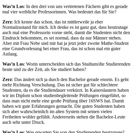
Was’n Los
: In den drei von uns vertretenen Fächern gibt es gerade
mal vier weibliche Professorinnen. Was bedeutet das für Sie?
Zerz
: Ich kenne das schon, das ist mittlerweile ja eher
Normalzustand für mich. Ich denke es ist ganz gut, dass heutzutage
auch mal eine Professorin vorne steht, damit die Studenten nicht den
Eindruck bekommen, es sei normal, dass da nur Männer stehen.
Aber mit Frau Nebe und mir hat ja jetzt jeder zweite Mathe-Student
eine Grundvorlesung bei einer Frau, das ist schon mal ein guter
Anfang.
Was’n Los
: Worin unterscheiden sich das Studium/die Studierenden
heute und zu der Zeit, als Sie studiert haben?
Zerz
: Das ändert sich ja durch den Bachelor gerade enorm. Es geht
mehr Richtung Verschulung. Das ist sicher gut für schlechtere
Studenten, da es die Studiendauer verkürzt. In Kaiserslautern haben
wir im Diplom schon studienbegleitende Prüfungen eingeführt, so
dass man nicht mehr eine große Prüfung über 16SWS hat. Damit
haben wir gute Erfahrungen gemacht. Die guten Studenten haben
sich aber wahrscheinlich im alten System mit seinen vielen
Freiheiten wohler gefühlt. Andererseits stehen die Bachelor-Leute
auch sehr unter Druck.
Was’n Los
: Was erwarten Sie von den Studierenden heutzutage?