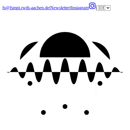
fs@fsmpi.rwth-aachen.de
|
Newsletter
|
Instagram
|