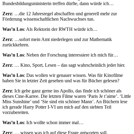
Bundesbildungsministerin treffen dürfte, dann würde ich…
Zerz
: …die 12 Jahresregel abschaffen und generell mehr zur
Förderung wissenschaftlichen Nachwuchses tun.
Was’n Los
: Als Rektorin der RWTH würde ich…
Zerz
: …sofort mein Amt niederlegen und zur Mathematik
zurückkehren.
Was’n Los
: Neben der Forschung interessiere ich mich für…
Zerz
: … Kino, Sport, Lesen – das sagt wahrscheinlich jeder hier.
Was’n Los
: Das wollen wir genauer wissen. Was für Kinofilme
haben Sie in letzter Zeit gesehen und was für Bücher gelesen?
Zerz
: Ich gehe ganz gerne ins Apollo, das finde ich schöner als
dieses Cine-Karree. Die letzten Filme waren ‘Paris Je t’aime’. ‘Little
Miss Sunshine’ und ‘Sie sind ein schöner Mann’. An Büchern lese
ich gerade Harry Potter I-VI um mich auf den siebten Teil
vorzubereiten.
Was’n Los
: Ich wollte schon immer mal…
Zerz
: … wissen was ich auf diese Frage antworten soll.