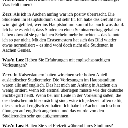
Was fehlt ihnen?
Zerz
: Als ich in Aachen anfing war ich positiv überrascht. Die
Studenten im Hauptstudium sind sehr fit. Ich habe das Gefühl hier
wird gut gefiltert, wer ins Hauptstudium kommt hat auch was drauf.
Ich habe es erlebt, dass Studenten einen Seminarvortrag gehalten
haben obwohl sie gar keinen Schein mehr brauchten – das kannte
ich so gar nicht. Mit den Erstsemestern hat sich das Bild wieder
etwas normalisiert – es sind wohl doch nicht alle Studenten in
Aachen Genies.
Was’n Los
: Haben Sie Erfahrungen mit englischsprachigen
Vorlesungen?
Zerz
: In Kaiserslautern hatten wir einen sehr hohen Anteil
ausländischer Studierender. Die Vorlesungen im Hauptstudium
waren alle auf englisch. Das hat mich am Anfang in Aachen ein
wenig irritiert, wenn ich erstmal überlegen musste wie der deutsche
Fachbegriff heißt. Wenn bei mir Leute in der Vorlesung säßen, die
des deutschen nicht so mächtig sind, wäre ich jederzeit offen dafür,
diese auch auf englisch zu halten. Ich habe in Aachen auch schon
übungen auf englisch angeboten und das wurde von den
Studierenden sehr gut aufgenommen.
Was’n Los
: Hatten Sie viel Freizeit während ihres Studiums?