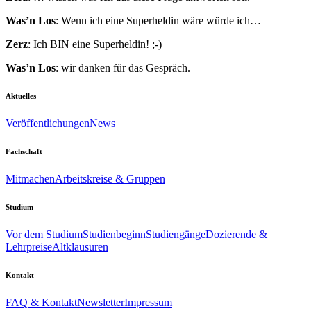
Was’n Los
: Wenn ich eine Superheldin wäre würde ich…
Zerz
: Ich BIN eine Superheldin! ;-)
Was’n Los
: wir danken für das Gespräch.
Aktuelles
Veröffentlichungen
News
Fachschaft
Mitmachen
Arbeitskreise & Gruppen
Studium
Vor dem Studium
Studienbeginn
Studiengänge
Dozierende &
Lehrpreise
Altklausuren
Kontakt
FAQ & Kontakt
Newsletter
Impressum