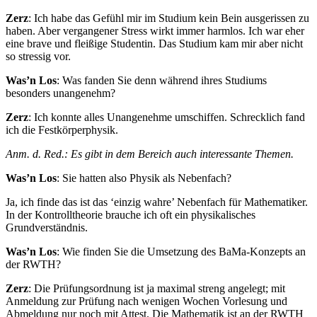
Zerz
: Ich habe das Gefühl mir im Studium kein Bein ausgerissen zu
haben. Aber vergangener Stress wirkt immer harmlos. Ich war eher
eine brave und fleißige Studentin. Das Studium kam mir aber nicht
so stressig vor.
Was’n Los
: Was fanden Sie denn während ihres Studiums
besonders unangenehm?
Zerz
: Ich konnte alles Unangenehme umschiffen. Schrecklich fand
ich die Festkörperphysik.
Anm. d. Red.: Es gibt in dem Bereich auch interessante Themen.
Was’n Los
: Sie hatten also Physik als Nebenfach?
Ja, ich finde das ist das ‘einzig wahre’ Nebenfach für Mathematiker.
In der Kontrolltheorie brauche ich oft ein physikalisches
Grundverständnis.
Was’n Los
: Wie finden Sie die Umsetzung des BaMa-Konzepts an
der RWTH?
Zerz
: Die Prüfungsordnung ist ja maximal streng angelegt; mit
Anmeldung zur Prüfung nach wenigen Wochen Vorlesung und
Abmeldung nur noch mit Attest. Die Mathematik ist an der RWTH