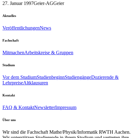
27. Januar 1997
Geier-AG
Geier
Aktuelles
Veröffentlichungen
News
Fachschaft
Mitmachen
Arbeitskreise & Gruppen
Studium
Vor dem Studium
Studienbeginn
Studiengänge
Dozierende &
Lehrpreise
Altklausuren
Kontakt
FAQ & Kontakt
Newsletter
Impressum
Über uns
Wir sind die Fachschaft Mathe/Physik/Informatik RWTH Aachen.
Wir unterstützen Studierende in ihrem Studium und vertreten ihre