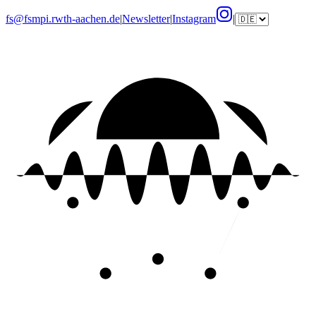
fs@fsmpi.rwth-aachen.de
|
Newsletter
|
Instagram
|