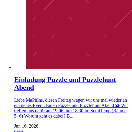
Einladung Puzzle und Puzzlehunt
Abend
Liebe MaPhIns, diesen Freitag wagen wir uns mal wieder an
ein neues Event: Einen Puzzle und Puzzlehunt Abend 🧩 Wir
treffen uns dafür am 19.06. um 18:30 im SemiTemp (Räume
5+6) Worum geht es dabei? B...
Jun 16, 2026
de
en