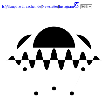
fs@fsmpi.rwth-aachen.de
|
Newsletter
|
Instagram
|