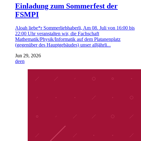
Einladung zum Sommerfest der
FSMPI
Aloah liebe*r Sommerliebhaberli, Am 08. Juli von 16:00 bis
22:00 Uhr veranstalten wir, die Fachschaft
Mathematik/Physik/Informatik auf dem Platanenplatz
(gegenüber des Hauptgebäudes) unser alljährli...
Jun 29, 2026
de
en