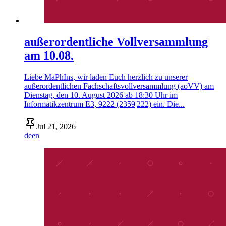
außerordentliche Vollversammlung
am 10.08.
Liebe MaPhIns, wir laden Euch herzlich zu unserer
außerordentlichen Fachschaftsvollversammlung (aoVV) am
Dienstag, den 10. August 2026 ab 18:30 Uhr im
Informatikzentrum E3, 9222 (2359|222) ein. Die...
Jul 21, 2026
de
en