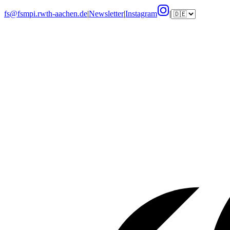
fs@fsmpi.rwth-aachen.de
|
Newsletter
|
Instagram
|