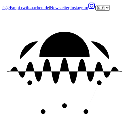
fs@fsmpi.rwth-aachen.de
|
Newsletter
|
Instagram
|