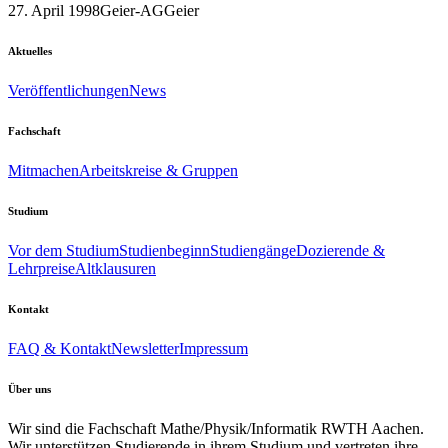
27. April 1998
Geier-AG
Geier
Aktuelles
Veröffentlichungen
News
Fachschaft
Mitmachen
Arbeitskreise & Gruppen
Studium
Vor dem Studium
Studienbeginn
Studiengänge
Dozierende &
Lehrpreise
Altklausuren
Kontakt
FAQ & Kontakt
Newsletter
Impressum
Über uns
Wir sind die Fachschaft Mathe/Physik/Informatik RWTH Aachen.
Wir unterstützen Studierende in ihrem Studium und vertreten ihre