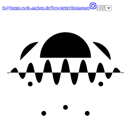
fs@fsmpi.rwth-aachen.de
|
Newsletter
|
Instagram
|