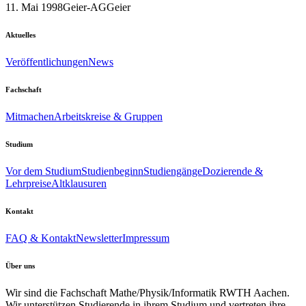
11. Mai 1998
Geier-AG
Geier
Aktuelles
Veröffentlichungen
News
Fachschaft
Mitmachen
Arbeitskreise & Gruppen
Studium
Vor dem Studium
Studienbeginn
Studiengänge
Dozierende &
Lehrpreise
Altklausuren
Kontakt
FAQ & Kontakt
Newsletter
Impressum
Über uns
Wir sind die Fachschaft Mathe/Physik/Informatik RWTH Aachen.
Wir unterstützen Studierende in ihrem Studium und vertreten ihre