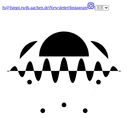
fs@fsmpi.rwth-aachen.de
|
Newsletter
|
Instagram
|