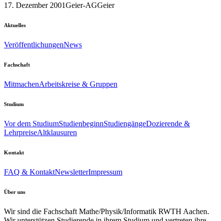
17. Dezember 2001
Geier-AG
Geier
Aktuelles
Veröffentlichungen
News
Fachschaft
Mitmachen
Arbeitskreise & Gruppen
Studium
Vor dem Studium
Studienbeginn
Studiengänge
Dozierende &
Lehrpreise
Altklausuren
Kontakt
FAQ & Kontakt
Newsletter
Impressum
Über uns
Wir sind die Fachschaft Mathe/Physik/Informatik RWTH Aachen.
Wir unterstützen Studierende in ihrem Studium und vertreten ihre