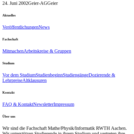
24. Juni 2002
Geier-AG
Geier
Aktuelles
Veröffentlichungen
News
Fachschaft
Mitmachen
Arbeitskreise & Gruppen
Studium
Vor dem Studium
Studienbeginn
Studiengänge
Dozierende &
Lehrpreise
Altklausuren
Kontakt
FAQ & Kontakt
Newsletter
Impressum
Über uns
Wir sind die Fachschaft Mathe/Physik/Informatik RWTH Aachen.
Wir unterstützen Studierende in ihrem Studium und vertreten ihre