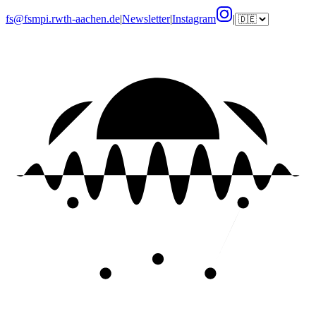
fs@fsmpi.rwth-aachen.de
|
Newsletter
|
Instagram
|