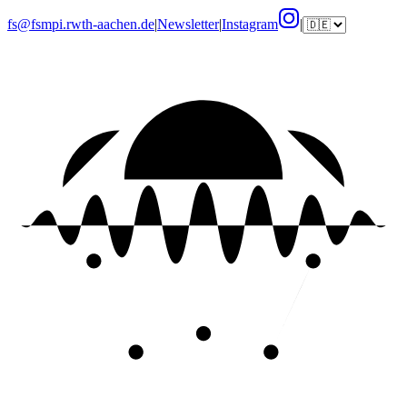
fs@fsmpi.rwth-aachen.de
|
Newsletter
|
Instagram
|