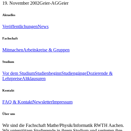
19. November 2002
Geier-AG
Geier
Aktuelles
Veröffentlichungen
News
Fachschaft
Mitmachen
Arbeitskreise & Gruppen
Studium
Vor dem Studium
Studienbeginn
Studiengänge
Dozierende &
Lehrpreise
Altklausuren
Kontakt
FAQ & Kontakt
Newsletter
Impressum
Über uns
Wir sind die Fachschaft Mathe/Physik/Informatik RWTH Aachen.
Wir unterstützen Studierende in ihrem Studium und vertreten ihre