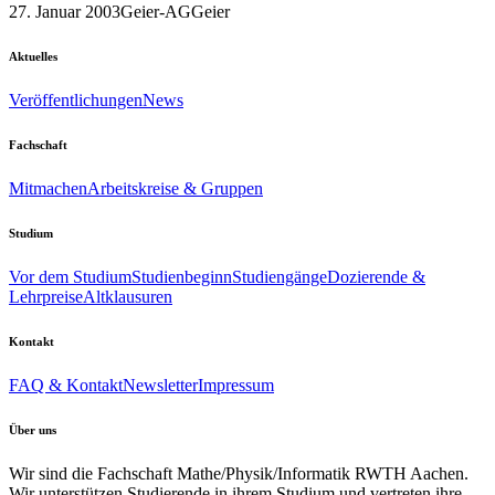
27. Januar 2003
Geier-AG
Geier
Aktuelles
Veröffentlichungen
News
Fachschaft
Mitmachen
Arbeitskreise & Gruppen
Studium
Vor dem Studium
Studienbeginn
Studiengänge
Dozierende &
Lehrpreise
Altklausuren
Kontakt
FAQ & Kontakt
Newsletter
Impressum
Über uns
Wir sind die Fachschaft Mathe/Physik/Informatik RWTH Aachen.
Wir unterstützen Studierende in ihrem Studium und vertreten ihre