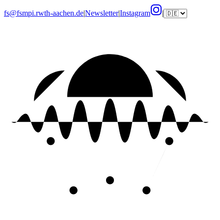
fs@fsmpi.rwth-aachen.de
|
Newsletter
|
Instagram
|