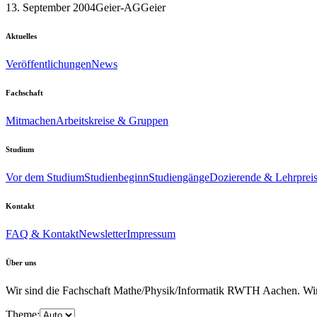
13. September 2004
Geier-AG
Geier
Aktuelles
Veröffentlichungen
News
Fachschaft
Mitmachen
Arbeitskreise & Gruppen
Studium
Vor dem Studium
Studienbeginn
Studiengänge
Dozierende & Lehrprei
Kontakt
FAQ & Kontakt
Newsletter
Impressum
Über uns
Wir sind die Fachschaft Mathe/Physik/Informatik RWTH Aachen. Wir u
Theme: