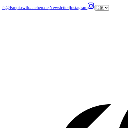
fs@fsmpi.rwth-aachen.de
|
Newsletter
|
Instagram
|