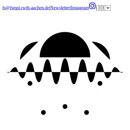
fs@fsmpi.rwth-aachen.de
|
Newsletter
|
Instagram
|