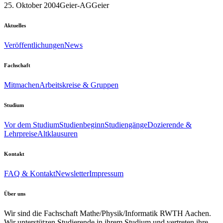
25. Oktober 2004
Geier-AG
Geier
Aktuelles
Veröffentlichungen
News
Fachschaft
Mitmachen
Arbeitskreise & Gruppen
Studium
Vor dem Studium
Studienbeginn
Studiengänge
Dozierende &
Lehrpreise
Altklausuren
Kontakt
FAQ & Kontakt
Newsletter
Impressum
Über uns
Wir sind die Fachschaft Mathe/Physik/Informatik RWTH Aachen.
Wir unterstützen Studierende in ihrem Studium und vertreten ihre