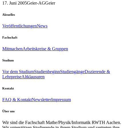
17. Juni 2005
Geier-AG
Geier
Aktuelles
Veröffentlichungen
News
Fachschaft
Mitmachen
Arbeitskreise & Gruppen
Studium
Vor dem Studium
Studienbeginn
Studiengänge
Dozierende &
Lehrpreise
Altklausuren
Kontakt
FAQ & Kontakt
Newsletter
Impressum
Über uns
Wir sind die Fachschaft Mathe/Physik/Informatik RWTH Aachen.
Wir unterstützen Studierende in ihrem Studium und vertreten ihre