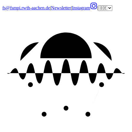
fs@fsmpi.rwth-aachen.de
|
Newsletter
|
Instagram
|