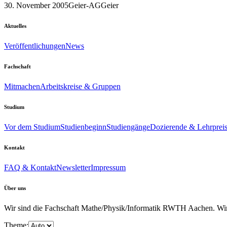
30. November 2005
Geier-AG
Geier
Aktuelles
Veröffentlichungen
News
Fachschaft
Mitmachen
Arbeitskreise & Gruppen
Studium
Vor dem Studium
Studienbeginn
Studiengänge
Dozierende & Lehrprei
Kontakt
FAQ & Kontakt
Newsletter
Impressum
Über uns
Wir sind die Fachschaft Mathe/Physik/Informatik RWTH Aachen. Wir u
Theme: