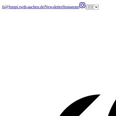
fs@fsmpi.rwth-aachen.de
|
Newsletter
|
Instagram
|