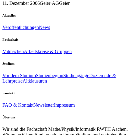
11. Dezember 2006
Geier-AG
Geier
Aktuelles
Veröffentlichungen
News
Fachschaft
Mitmachen
Arbeitskreise & Gruppen
Studium
Vor dem Studium
Studienbeginn
Studiengänge
Dozierende &
Lehrpreise
Altklausuren
Kontakt
FAQ & Kontakt
Newsletter
Impressum
Über uns
Wir sind die Fachschaft Mathe/Physik/Informatik RWTH Aachen.
Wir unterstützen Studierende in ihrem Studium und vertreten ihre