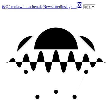
fs@fsmpi.rwth-aachen.de
|
Newsletter
|
Instagram
|