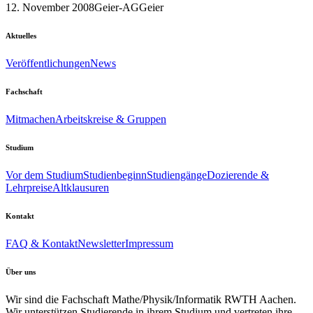
12. November 2008
Geier-AG
Geier
Aktuelles
Veröffentlichungen
News
Fachschaft
Mitmachen
Arbeitskreise & Gruppen
Studium
Vor dem Studium
Studienbeginn
Studiengänge
Dozierende &
Lehrpreise
Altklausuren
Kontakt
FAQ & Kontakt
Newsletter
Impressum
Über uns
Wir sind die Fachschaft Mathe/Physik/Informatik RWTH Aachen.
Wir unterstützen Studierende in ihrem Studium und vertreten ihre