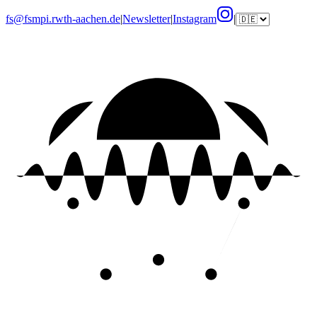
fs@fsmpi.rwth-aachen.de
|
Newsletter
|
Instagram
|