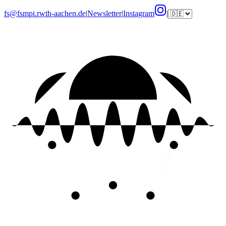
fs@fsmpi.rwth-aachen.de
|
Newsletter
|
Instagram
|