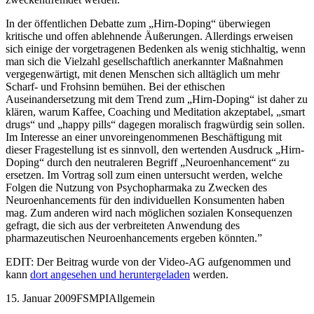
In der öffentlichen Debatte zum „Hirn-Doping“ überwiegen
kritische und offen ablehnende Äußerungen. Allerdings erweisen
sich einige der vorgetragenen Bedenken als wenig stichhaltig, wenn
man sich die Vielzahl gesellschaftlich anerkannter Maßnahmen
vergegenwärtigt, mit denen Menschen sich alltäglich um mehr
Scharf- und Frohsinn bemühen. Bei der ethischen
Auseinandersetzung mit dem Trend zum „Hirn-Doping“ ist daher zu
klären, warum Kaffee, Coaching und Meditation akzeptabel, „smart
drugs“ und „happy pills“ dagegen moralisch fragwürdig sein sollen.
Im Interesse an einer unvoreingenommenen Beschäftigung mit
dieser Fragestellung ist es sinnvoll, den wertenden Ausdruck „Hirn-
Doping“ durch den neutraleren Begriff „Neuroenhancement“ zu
ersetzen. Im Vortrag soll zum einen untersucht werden, welche
Folgen die Nutzung von Psychopharmaka zu Zwecken des
Neuroenhancements für den individuellen Konsumenten haben
mag. Zum anderen wird nach möglichen sozialen Konsequenzen
gefragt, die sich aus der verbreiteten Anwendung des
pharmazeutischen Neuroenhancements ergeben könnten.”
EDIT: Der Beitrag wurde von der Video-AG aufgenommen und
kann
dort angesehen und heruntergeladen
werden.
15. Januar 2009
FSMPI
Allgemein