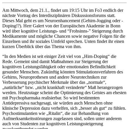
Am Mittwoch, dem 21.1., findet um 19:15 Uhr im Fo3 endlich der
nächste Vortrag des Interdisziplinären Diskussionsforums statt.
Dieses Mal geht es um Neuroenhancement (Gehirn-Jogging oder -
Doping!?). Herr Galert von der Europäischen Akademie in Bonn
wird über kognitive Leistungs- und “Frohsinns-” Steigerung durch
Medikamente und mögliche Chancen sowie negative Folgen für die
Einzelnen und ihr soziales Umfeld sprechen. Unten findet ihr einen
kurzen Überblick über das Thema von ihm.
“In den Medien ist seit einiger Zeit viel von „Hirn-Doping“ die
Rede. Gemeint sind damit Maßnahmen zur Steigerung der
kognitiven Leistungsfähigkeit oder emotionalen Befindlichkeit
gesunder Menschen. Zukünftig könnten Stimulationsverfahren des
Gehirns, Neuroprothesen und andere Neurotechniken zur
Verbesserung psychischer Merkmale über das „normale“,
„natürliche“ bzw. „nicht krankhaft veränderte“ Maß herangezogen
werden. Heutzutage scheint die Optimierung des Geistes am ehesten
mit Psychopharmaka realisierbar. So wird bestimmten
Antidepressiva nachgesagt, sie würden auch Menschen ohne
klinische Depression dazu verhelfen, sich „besser als gut“ zu fühlen.
Psychostimulantien wie „Ritalin“, die zur Behandlung von
Aufmerksamkeitsstörungen zugelassen sind, sollen unter anderem
auch von Studenten zur kognitiven Leistungssteigerung
zweckentfremdet werden.