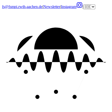
fs@fsmpi.rwth-aachen.de
|
Newsletter
|
Instagram
|