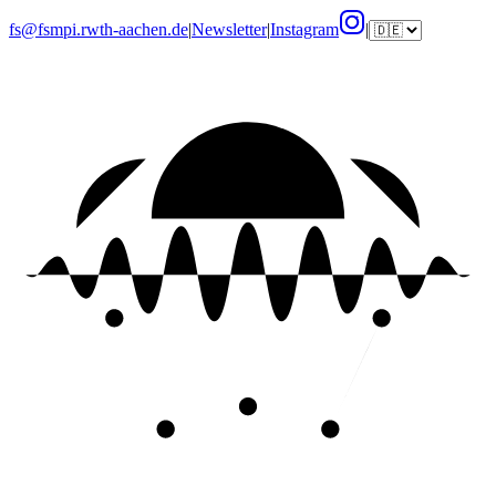
fs@fsmpi.rwth-aachen.de
|
Newsletter
|
Instagram
|