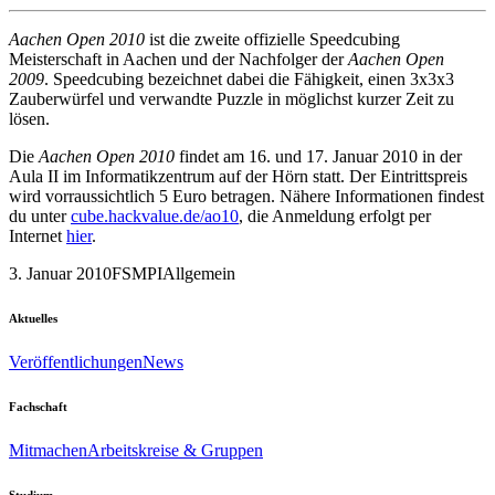
Aachen Open 2010
ist die zweite offizielle Speedcubing
Meisterschaft in Aachen und der Nachfolger der
Aachen Open
2009
. Speedcubing bezeichnet dabei die Fähigkeit, einen 3x3x3
Zauberwürfel und verwandte Puzzle in möglichst kurzer Zeit zu
lösen.
Die
Aachen Open 2010
findet am 16. und 17. Januar 2010 in der
Aula II im Informatikzentrum auf der Hörn statt. Der Eintrittspreis
wird vorraussichtlich 5 Euro betragen. Nähere Informationen findest
du unter
cube.hackvalue.de/ao10
, die Anmeldung erfolgt per
Internet
hier
.
3. Januar 2010
FSMPI
Allgemein
Aktuelles
Veröffentlichungen
News
Fachschaft
Mitmachen
Arbeitskreise & Gruppen
Studium