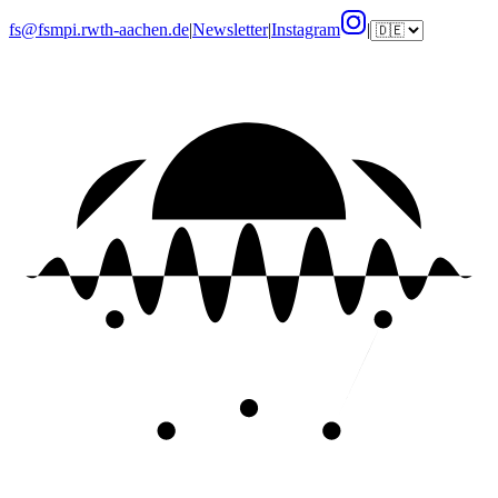
fs@fsmpi.rwth-aachen.de
|
Newsletter
|
Instagram
|