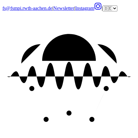
fs@fsmpi.rwth-aachen.de
|
Newsletter
|
Instagram
|