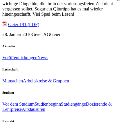
wichtige Dinge hin, die ihr in der vorlesungsfreien Zeit nicht
vergessen solltet. Sogar ein Qlturtipp hat es mal wieder
hineingeschafft. Viel Spaß beim Lesen!
Geier 191 (PDF)
28. Januar 2010
Geier-AG
Geier
Aktuelles
Veröffentlichungen
News
Fachschaft
Mitmachen
Arbeitskreise & Gruppen
Studium
Vor dem Studium
Studienbeginn
Studiengänge
Dozierende &
Lehrpreise
Altklausuren
Kontakt